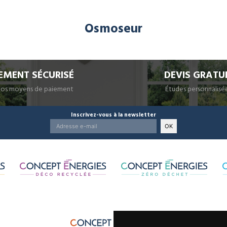
Osmoseur
EMENT SÉCURISÉ
DEVIS GRATU
nos moyens de paiement
Études personnalisé
Inscrivez-vous à la newsletter
OK